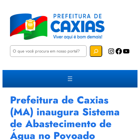
P
Instagram
Facebook
YouTube
e
s
q
u
i
s
a
r
Prefeitura de Caxias
(MA) inaugura Sistema
de Abastecimento de
Água no Povoado