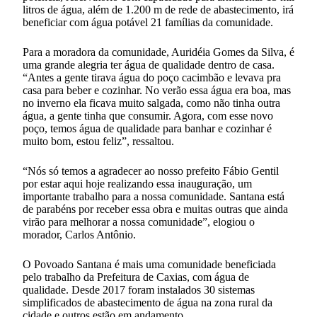
litros de água, além de 1.200 m de rede de abastecimento, irá
beneficiar com água potável 21 famílias da comunidade.
Para a moradora da comunidade, Auridéia Gomes da Silva, é
uma grande alegria ter água de qualidade dentro de casa.
“Antes a gente tirava água do poço cacimbão e levava pra
casa para beber e cozinhar. No verão essa água era boa, mas
no inverno ela ficava muito salgada, como não tinha outra
água, a gente tinha que consumir. Agora, com esse novo
poço, temos água de qualidade para banhar e cozinhar é
muito bom, estou feliz”, ressaltou.
“Nós só temos a agradecer ao nosso prefeito Fábio Gentil
por estar aqui hoje realizando essa inauguração, um
importante trabalho para a nossa comunidade. Santana está
de parabéns por receber essa obra e muitas outras que ainda
virão para melhorar a nossa comunidade”, elogiou o
morador, Carlos Antônio.
O Povoado Santana é mais uma comunidade beneficiada
pelo trabalho da Prefeitura de Caxias, com água de
qualidade. Desde 2017 foram instalados 30 sistemas
simplificados de abastecimento de água na zona rural da
cidade e outros estão em andamento.