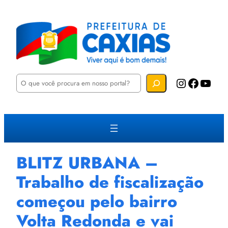
P
Instagram
Facebook
YouTube
e
s
q
u
i
s
a
r
BLITZ URBANA –
Trabalho de fiscalização
começou pelo bairro
Volta Redonda e vai