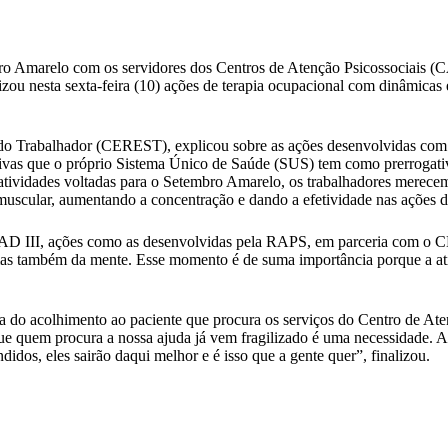
ro Amarelo com os servidores dos Centros de Atenção Psicossociais (
u nesta sexta-feira (10) ações de terapia ocupacional com dinâmicas 
do Trabalhador (CEREST), explicou sobre as ações desenvolvidas com
rativas que o próprio Sistema Único de Saúde (SUS) tem como prerrogat
atividades voltadas para o Setembro Amarelo, os trabalhadores merece
 muscular, aumentando a concentração e dando a efetividade nas ações d
 AD III, ações como as desenvolvidas pela RAPS, em parceria com o CE
 mas também da mente. Esse momento é de suma importância porque a ati
cia do acolhimento ao paciente que procura os serviços do Centro de At
e quem procura a nossa ajuda já vem fragilizado é uma necessidade. Aq
dos, eles sairão daqui melhor e é isso que a gente quer”, finalizou.