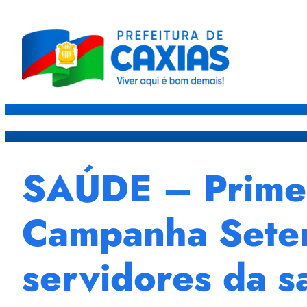
Caxias
Governo
Sec
SAÚDE – Primei
Campanha Setem
servidores da 