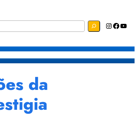
Instagram
Facebook
YouTube
s
Mapa do Site
Webmail
ões da
stigia