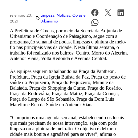
setembro 20,
Limpeza
, 
Notícias
, 
Obras e
2021
Urbanismo
A Prefeitura de Caxias, por meio da Secretaria Adjunta de
Urbanismo e Coordenação de Paisagismo, segue com a
programação semanal de podas, limpezas e pintura de meio-
fio nas principais vias da cidade. Nesta última semana, o
trabalho foi realizado nos bairros: Centro, Morro do Alecrim,
Antenor Viana, Volta Redonda e Avenida Central.
As equipes seguem trabalhando na Praça da Pantheon,
Prefeitura, Praça da Igreja Batista da Paz, Praça do posto de
saúde do Pequizeiro, Praça do Pequizeiro, Mirante da
Balaiada, Praça do Shopping da Carne, Praça do Rosário,
Praça da Rodoviária, Praça da Matriz, Praça da Criança,
Praça do Largo de São Sebastião, Praça da Dom Luís
Marelim e Rua da Saúde no Antenor Viana.
“Cumprimos uma agenda semanal, estabelecendo os locais
que mais precisam de nossa intervenção, seja com poda,
limpeza ou a pintura de meio-fio. O objetivo é deixar a
cidade mais bonita e agradável para se viver”, afirma o