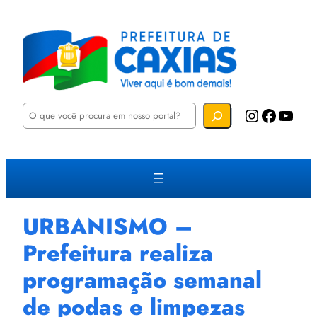
P
Instagram
Facebook
YouTube
e
s
q
u
i
s
a
r
URBANISMO –
Prefeitura realiza
programação semanal
de podas e limpezas