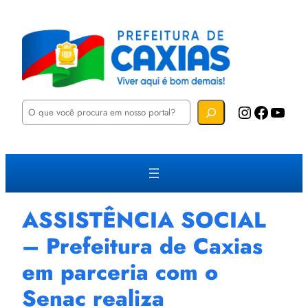
P
Instagram
Facebook
YouTube
e
s
q
u
i
s
a
r
ASSISTÊNCIA SOCIAL
– Prefeitura de Caxias
em parceria com o
Senac realiza