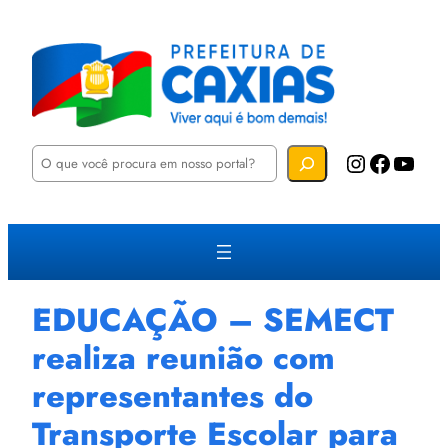
P
Instagram
Facebook
YouTube
e
s
q
u
i
s
a
r
EDUCAÇÃO – SEMECT
realiza reunião com
representantes do
Transporte Escolar para