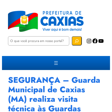
P
Instagram
Facebook
YouTube
e
s
q
u
i
s
a
r
SEGURANÇA – Guarda
Municipal de Caxias
(MA) realiza visita
técnica às Guardas