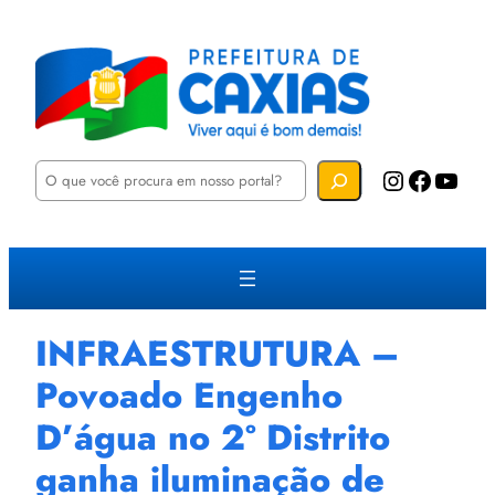
P
Instagram
Facebook
YouTube
e
s
q
u
i
s
a
r
INFRAESTRUTURA –
Povoado Engenho
D’água no 2º Distrito
ganha iluminação de