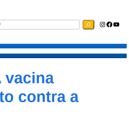
Instagram
Facebook
YouTube
ias
Mapa do Site
Webmail
 vacina
to contra a