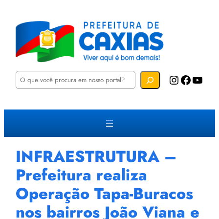
P
Instagram
Facebook
YouTube
e
s
q
u
i
s
a
r
INFRAESTRUTURA –
Prefeitura realiza
Operação Tapa-Buracos
nos bairros João Viana e