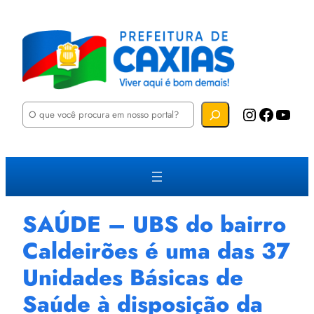
P
Instagram
Facebook
YouTube
e
s
q
u
i
s
a
r
SAÚDE – UBS do bairro
Caldeirões é uma das 37
Unidades Básicas de
Saúde à disposição da