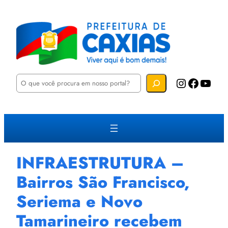
P
Instagram
Facebook
YouTube
e
s
q
u
i
s
a
r
INFRAESTRUTURA –
Bairros São Francisco,
Seriema e Novo
Tamarineiro recebem