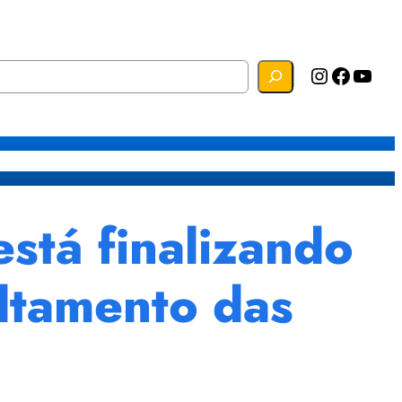
Instagram
Facebook
YouTube
s
Mapa do Site
Webmail
tá finalizando
altamento das