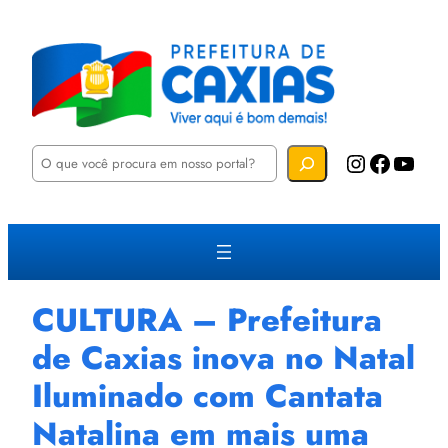
P
Instagram
Facebook
YouTube
e
s
q
u
i
s
a
r
CULTURA – Prefeitura
de Caxias inova no Natal
Iluminado com Cantata
Natalina em mais uma