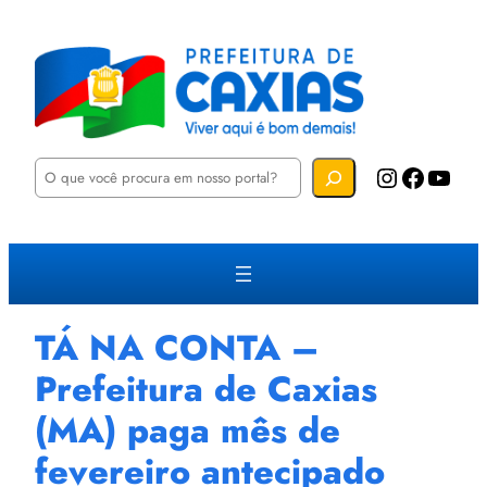
P
Instagram
Facebook
YouTube
e
s
q
u
i
s
a
r
TÁ NA CONTA –
Prefeitura de Caxias
(MA) paga mês de
fevereiro antecipado