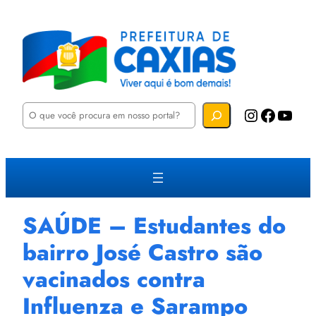
P
Instagram
Facebook
YouTube
e
s
q
u
i
s
a
r
SAÚDE – Estudantes do
bairro José Castro são
vacinados contra
Influenza e Sarampo