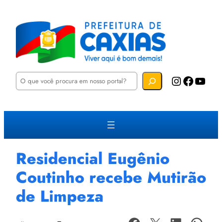
P
Instagram
Facebook
YouTube
e
s
q
u
i
s
a
r
Residencial Eugênio
Coutinho recebe Mutirão
de Limpeza