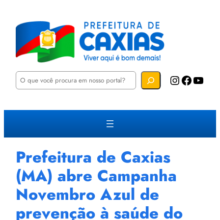
P
Instagram
Facebook
YouTube
e
s
q
u
i
s
a
r
Prefeitura de Caxias
(MA) abre Campanha
Novembro Azul de
prevenção à saúde do