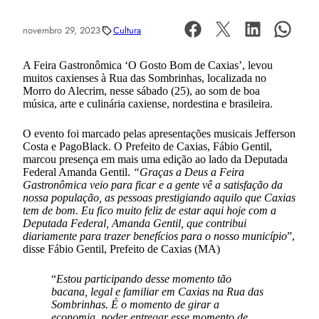
novembro 29, 2023
Cultura
A Feira Gastronômica ‘O Gosto Bom de Caxias’, levou
muitos caxienses à Rua das Sombrinhas, localizada no
Morro do Alecrim, nesse sábado (25), ao som de boa
música, arte e culinária caxiense, nordestina e brasileira.
O evento foi marcado pelas apresentações musicais Jefferson
Costa e PagoBlack. O Prefeito de Caxias, Fábio Gentil,
marcou presença em mais uma edição ao lado da Deputada
Federal Amanda Gentil.
“Graças a Deus a Feira
Gastronômica veio para ficar e a gente vê a satisfação da
nossa população, as pessoas prestigiando aquilo que Caxias
tem de bom. Eu fico muito feliz de estar aqui hoje com a
Deputada Federal, Amanda Gentil, que contribui
diariamente para trazer benefícios para o nosso município
”,
disse Fábio Gentil, Prefeito de Caxias (MA)
“
Estou participando desse momento tão
bacana, legal e familiar em Caxias na Rua das
Sombrinhas. É o momento de girar a
economia, poder entregar esse momento de