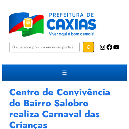
P
Instagram
Facebook
YouTube
e
s
q
u
i
s
a
r
Centro de Convivência
do Bairro Salobro
realiza Carnaval das
Crianças