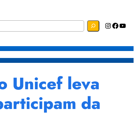
Instagram
Facebook
YouTube
s
Mapa do Site
Webmail
o Unicef leva
participam da