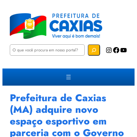
P
Instagram
Facebook
YouTube
e
s
q
u
i
s
a
r
Prefeitura de Caxias
(MA) adquire novo
espaço esportivo em
parceria com o Governo