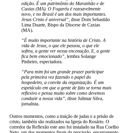
edição. É um patrimônio do Maranhão e de
Caxias (MA). O Fogaréu é razoavelmente
novo, e no Brasil é um dos mais importantes.
Jesus Cristo é universal”,
disse Dom Sebastião
Lima Duarte, Bispo da Diocese de Caxias
(MA).
“É muito importante na história de Cristo. A
vida de Jesus, o que ele passou, o que ele
sofreu, a gente ver nessa encenação. E, a gente
fica bem emocionado”,
lembra Solange
Pinheiro, espectadora.
“Para mim foi um grande prazer participar
pela primeira vez fazendo o papel do
hospedeiro, a convite da organização. É um
espetáculo em que a gente de fato se torna mais
reflexivo e pensa muito sobre como devemos
conduzir a nossa vida”
, disse Julimar Silva,
jornalista.
Outros momentos, como a traição de judas e a prisão de
cristo, também são realizados na Igreja do Rosário. O
corredor da Reflexão este ano foi instalado na Rua Coelho
Neto, um dos momentos finais da procissão, encerramento