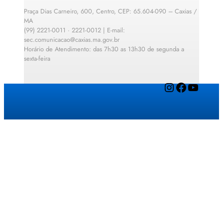
Praça Dias Carneiro, 600, Centro, CEP: 65.604-090 – Caxias /
MA
(99) 2221-0011 · 2221-0012 | E-mail:
sec.comunicacao@caxias.ma.gov.br
Horário de Atendimento: das 7h30 as 13h30 de segunda a
sexta-feira
Instagram
Facebook
YouTube