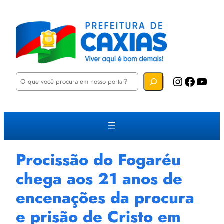
P
Instagram
Facebook
YouTube
e
s
q
u
i
s
a
r
Procissão do Fogaréu
chega aos 21 anos de
encenações da procura
e prisão de Cristo em