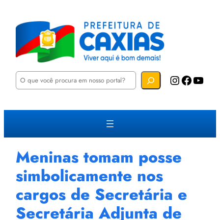
P
Instagram
Facebook
YouTube
e
s
q
u
i
s
a
r
Meninas tomam posse
simbolicamente nos
cargos de Secretária e
Secretária Adjunta de