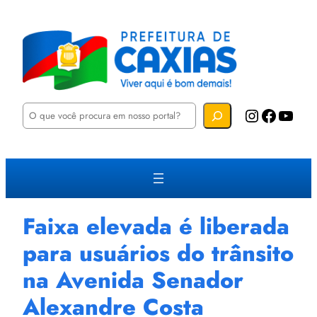
P
Instagram
Facebook
YouTube
e
s
q
u
i
s
a
r
Faixa elevada é liberada
para usuários do trânsito
na Avenida Senador
Alexandre Costa