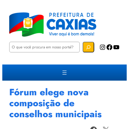
P
Instagram
Facebook
YouTube
e
s
q
u
i
s
a
r
Fórum elege nova
composição de
conselhos municipais