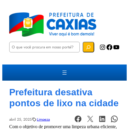
P
Instagram
Facebook
YouTube
e
s
q
u
i
s
a
r
Prefeitura desativa
pontos de lixo na cidade
abril 25, 2025
Limpeza
Com o objetivo de promover uma limpeza urbana eficiente,