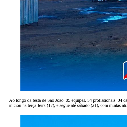
Ao longo da festa de São João, 05 equipes, 54 profissionais, 04 
iniciou na terça-feira (17), e segue até sábado (21), com muitas a