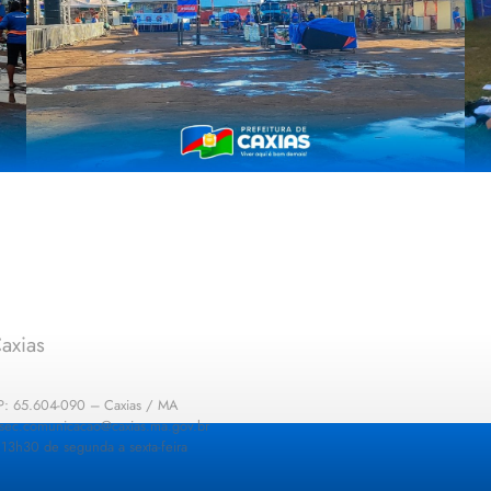
axias
EP: 65.604-090 – Caxias / MA
: sec.comunicacao@caxias.ma.gov.br
13h30 de segunda a sexta-feira