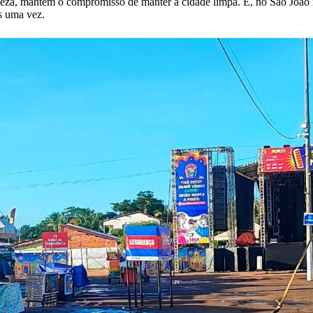
peza, mantém o compromisso de manter a cidade limpa. E, no São João n
s uma vez.