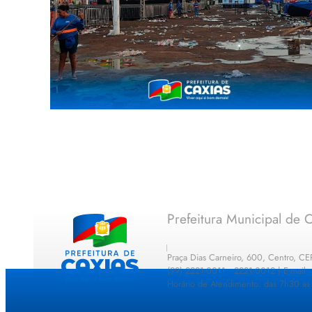
Prefeitura Municipal de C
Praça Dias Carneiro, 600, Centro, C
(99) 2221-0011 · 2221-0012 | E-mail
Horário de Atendimento: das 7h30 as 