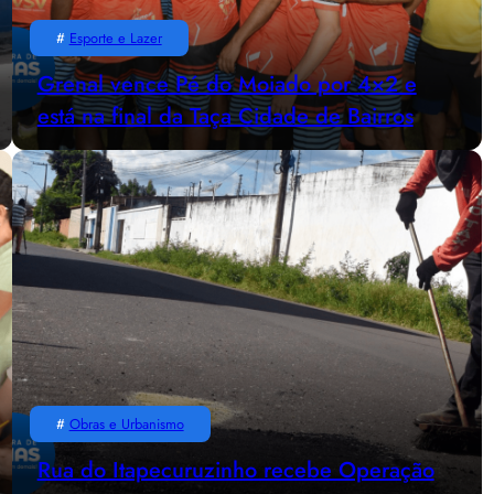
#
Esporte e Lazer
Grenal vence Pé do Moiado por 4×2 e
está na final da Taça Cidade de Bairros
#
Obras e Urbanismo
Rua do Itapecuruzinho recebe Operação