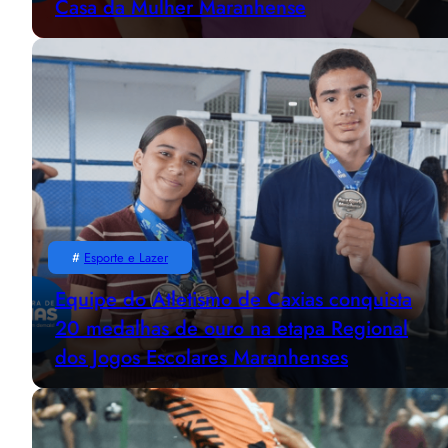
Casa da Mulher Maranhense
#
Esporte e Lazer
Equipe do Atletismo de Caxias conquista
20 medalhas de ouro na etapa Regional
dos Jogos Escolares Maranhenses