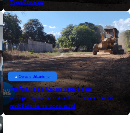
Tapa-Buracos
#
Obras e Urbanismo
Prefeitura de Caxias segue com
recuperação de estradas vicinais e mais
mobilidade na zona rural