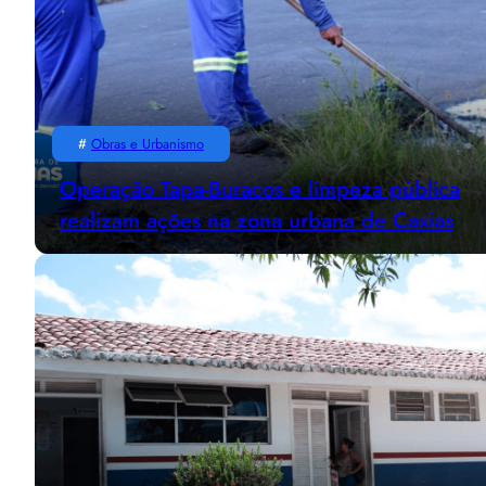
#
Obras e Urbanismo
Operação Tapa-Buracos e limpeza pública
realizam ações na zona urbana de Caxias