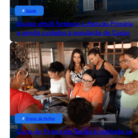
#
Saúde
Equipe eMulti fortalece a Atenção Primária
e amplia cuidados à população de Caxias
#
Direito da Mulher
Curso de Pintura em Tecido é realizado na