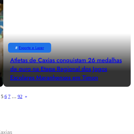
#
Esporte e Lazer
Atletas de Caxias conquistam 26 medalhas
de ouro na Etapa Regional dos Jogos
Escolares Maranhenses em Timon
5
6
7
…
92
»
axias