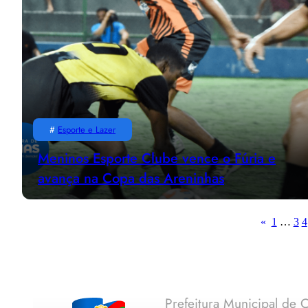
#
Esporte e Lazer
Meninos Esporte Clube vence o Fúria e
avança na Copa das Areninhas
«
1
…
3
4
Prefeitura Municipal de C