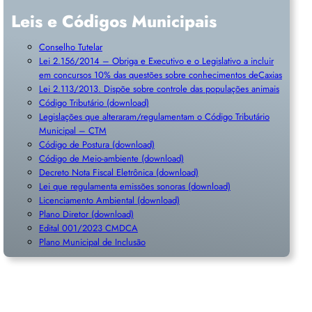
Leis e Códigos Municipais
Conselho Tutelar
Lei 2.156/2014 – Obriga e Executivo e o Legislativo a incluir
em concursos 10% das questões sobre conhecimentos deCaxias
Lei 2.113/2013. Dispõe sobre controle das populações animais
Código Tributário (download)
Legislações que alteraram/regulamentam o Código Tributário
Municipal – CTM
Código de Postura (download)
Código de Meio-ambiente (download)
Decreto Nota Fiscal Eletrônica (download)
Lei que regulamenta emissões sonoras (download)
Licenciamento Ambiental (download)
Plano Diretor (download)
Edital 001/2023 CMDCA
Plano Municipal de Inclusã
o