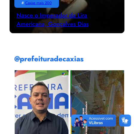
#
Caxias mais 200
Nasce o Imperador da Lira
Americana, Gonçalves Dias
@prefeituradecaxias