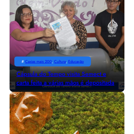
#
Caxias mais 200
, 
Cultura
, 
Educação
Cápsula do Tempo visita Semect e
carta feita a várias mãos é depositada