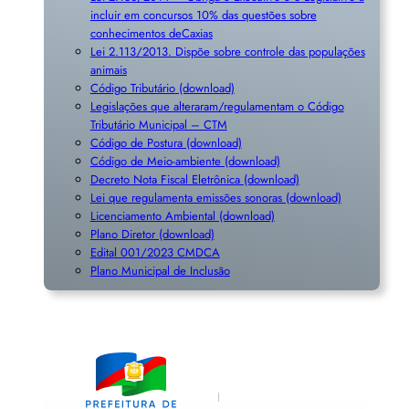
incluir em concursos 10% das questões sobre
conhecimentos deCaxias
Lei 2.113/2013. Dispõe sobre controle das populações
animais
Código Tributário (download)
Legislações que alteraram/regulamentam o Código
Tributário Municipal – CTM
Código de Postura (download)
Código de Meio-ambiente (download)
Decreto Nota Fiscal Eletrônica (download)
Lei que regulamenta emissões sonoras (download)
Licenciamento Ambiental (download)
Plano Diretor (download)
Edital 001/2023 CMDCA
Plano Municipal de Inclusã
o