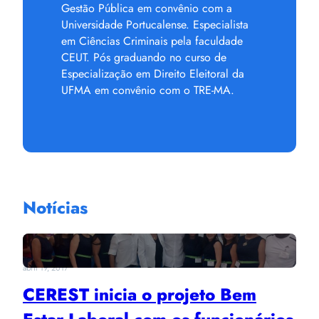
Gestão Pública em convênio com a
Universidade Portucalense. Especialista
em Ciências Criminais pela faculdade
CEUT. Pós graduando no curso de
Especialização em Direito Eleitoral da
UFMA em convênio com o TRE-MA.
Notícias
abril 19, 2017
CEREST inicia o projeto Bem