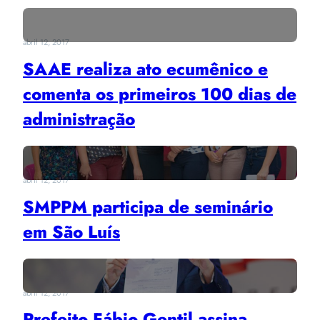
abril 12, 2017
SAAE realiza ato ecumênico e
comenta os primeiros 100 dias de
administração
abril 12, 2017
SMPPM participa de seminário
em São Luís
abril 12, 2017
Prefeito Fábio Gentil assina