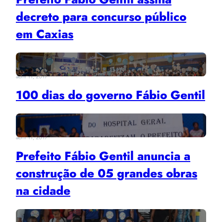
decreto para concurso público
em Caxias
abril 11, 2017
100 dias do governo Fábio Gentil
abril 11, 2017
Prefeito Fábio Gentil anuncia a
construção de 05 grandes obras
na cidade