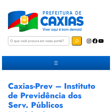
P
Instagram
Facebook
YouTube
e
s
q
u
i
s
a
r
Caxias-Prev – Instituto
de Previdência dos
Serv. Públicos