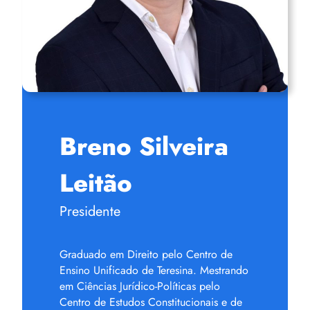
Breno Silveira
Leitão
Presidente
Graduado em Direito pelo Centro de
Ensino Unificado de Teresina. Mestrando
em Ciências Jurídico-Políticas pelo
Centro de Estudos Constitucionais e de