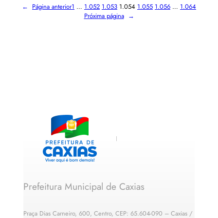
←
Página anterior
1
…
1.052
1.053
1.054
1.055
1.056
…
1.064
Próxima página
→
Prefeitura Municipal de Caxias
Praça Dias Carneiro, 600, Centro, CEP: 65.604-090 – Caxias /