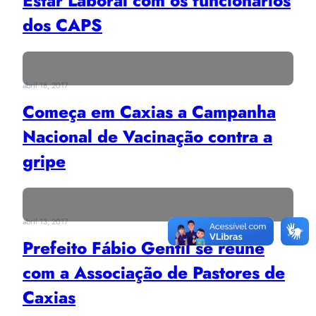
Estar Laboral com os funcionários
dos CAPS
abril 18, 2017
Começa em Caxias a Campanha
Nacional de Vacinação contra a
gripe
abril 13, 2017
Prefeito Fábio Gentil se reúne
com a Associação de Pastores de
Caxias