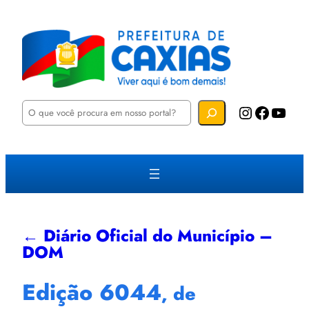
P
Instagram
Facebook
YouTube
e
s
q
u
i
s
a
r
← Diário Oficial do Município –
DOM
Edição 6044
, de