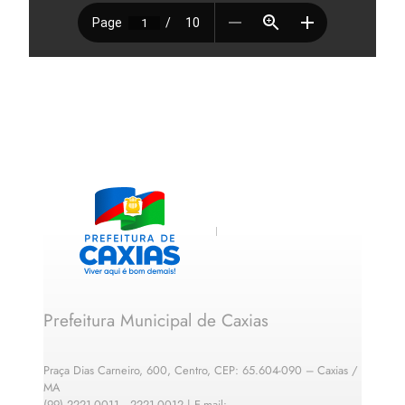
Prefeitura Municipal de Caxias
Praça Dias Carneiro, 600, Centro, CEP: 65.604-090 – Caxias /
MA
(99) 2221-0011 · 2221-0012 | E-mail: