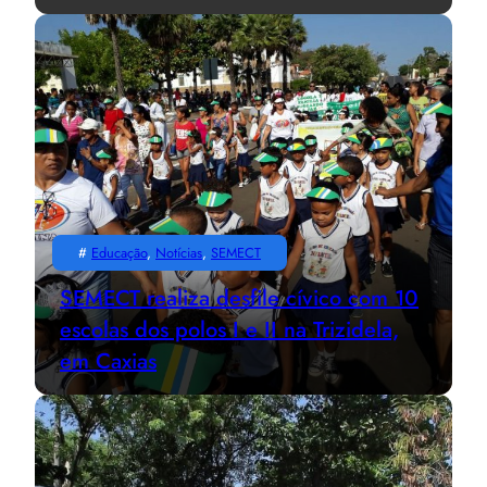
#
Educação
, 
Notícias
, 
SEMECT
SEMECT realiza desfile cívico com 10
escolas dos polos I e II na Trizidela,
em Caxias