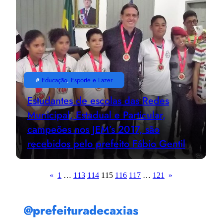
#
Educação
, 
Esporte e Lazer
Estudantes de escolas das Redes
Municipal, Estadual e Particular,
campeões nos JEM’s 2017, são
recebidos pelo prefeito Fábio Gentil
«
1
…
113
114
115
116
117
…
121
»
@prefeituradecaxias