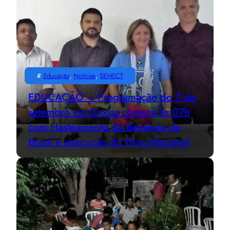
#
Educação
, 
Notícias
, 
SEMECT
EDUCAÇÃO – Programação do 7 de
setembro em Caxias começa às 07h
com Hasteamento da Bandeira do
Brasil e execução do Hino Nacional