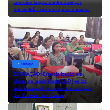
conscientização contra doenças
transmitidas por mosquitos e insetos
#
Educação
EDUCAÇÃO: Especialização em
Libras na modalidade EAD realiza
aula inaugural; o curso tem duração
de 18 meses em Caxias