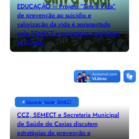
EDUCAÇÃO – Projeto “Sim à Vida”
de prevenção ao suicídio e
valorização da vida é apresentado
pela SEMECT a secretários municipais
em Caxias
#
Educação
, 
Saúde
, 
SEMECT
CCZ, SEMECT e Secretaria Municipal
de Saúde de Caxias discutem
estratégias de prevenção e