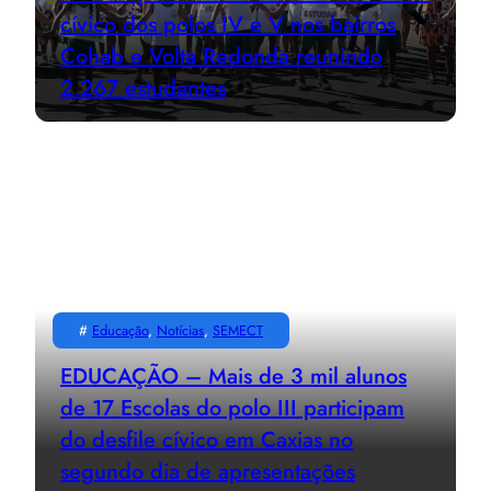
cívico dos polos IV e V nos bairros
Cohab e Volta Redonda reunindo
2.267 estudantes
#
Educação
, 
Notícias
, 
SEMECT
EDUCAÇÃO – Mais de 3 mil alunos
de 17 Escolas do polo III participam
do desfile cívico em Caxias no
segundo dia de apresentações