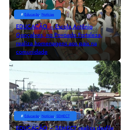
#
Educação
, 
Notícias
EDUCAÇÃO – Escola Antônio
Gonçalves, no Povoado Fortaleza,
realiza homenagens aos pais na
comunidade
#
Educação
, 
Notícias
, 
SEMECT
EDUCAÇÃO – SEMECT realiza desfile