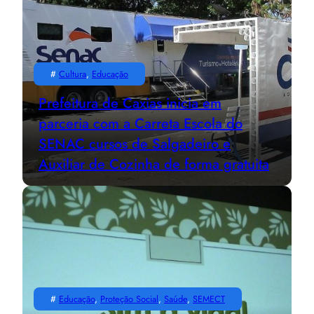
#
Cultura
, 
Educação
Prefeitura de Caxias inicia em
parceria com a Carreta Escola do
SENAC cursos de Salgadeiro e
Auxiliar de Cozinha de forma gratuita
#
Educação
, 
Proteção Social
, 
Saúde
, 
SEMECT