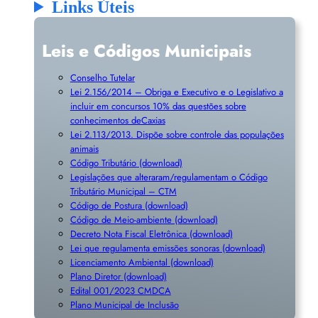
Links Úteis
Leis e Códigos Municipais
Conselho Tutelar
Lei 2.156/2014 – Obriga e Executivo e o Legislativo a
incluir em concursos 10% das questões sobre
conhecimentos deCaxias
Lei 2.113/2013. Dispõe sobre controle das populações
animais
Código Tributário (download)
Legislações que alteraram/regulamentam o Código
Tributário Municipal – CTM
Código de Postura (download)
Código de Meio-ambiente (download)
Decreto Nota Fiscal Eletrônica (download)
Lei que regulamenta emissões sonoras (download)
Licenciamento Ambiental (download)
Plano Diretor (download)
Edital 001/2023 CMDCA
Plano Municipal de Inclusã
o