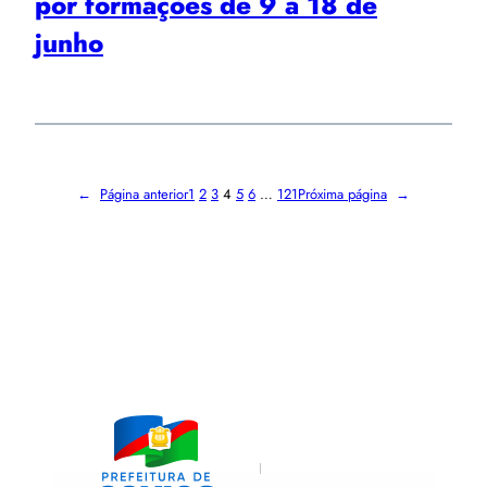
por formações de 9 a 18 de
junho
←
Página anterior
1
2
3
4
5
6
…
121
Próxima página
→