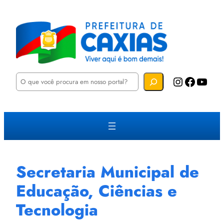
P
Instagram
Facebook
YouTube
e
s
q
u
i
s
a
r
Secretaria Municipal de
Educação, Ciências e
Tecnologia