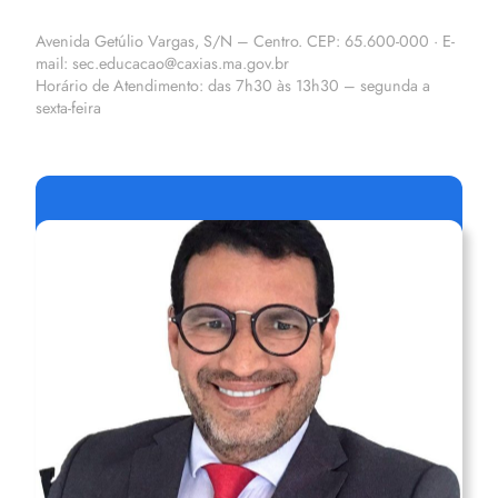
Avenida Getúlio Vargas, S/N – Centro. CEP: 65.600-000 · E-
mail: sec.educacao@caxias.ma.gov.br
Horário de Atendimento: das 7h30 às 13h30 – segunda a
sexta-feira