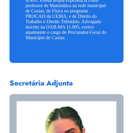
IFMA. Possui ampla experiência como
professor de Matemática na rede municipal
de Caxias, de Física no programa
PROCAD da UEMA, e de Direito do
Trabalho e Direito Tributário. Advogado
inscrito na OAB-MA 11.005, exerce
atualmente o cargo de Procurador-Geral do
Município de Caxias.
Secretária Adjunta