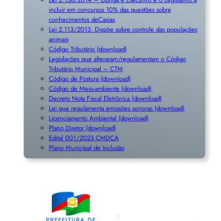
incluir em concursos 10% das questões sobre
conhecimentos deCaxias
Lei 2.113/2013. Dispõe sobre controle das populações
animais
Código Tributário (download)
Legislações que alteraram/regulamentam o Código
Tributário Municipal – CTM
Código de Postura (download)
Código de Meio-ambiente (download)
Decreto Nota Fiscal Eletrônica (download)
Lei que regulamenta emissões sonoras (download)
Licenciamento Ambiental (download)
Plano Diretor (download)
Edital 001/2023 CMDCA
Plano Municipal de Inclusã
o