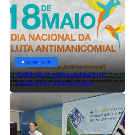
#
Notícias
, 
Saúde
CAPS AD III realiza atividade em
alusão à Luta Antimanicomial