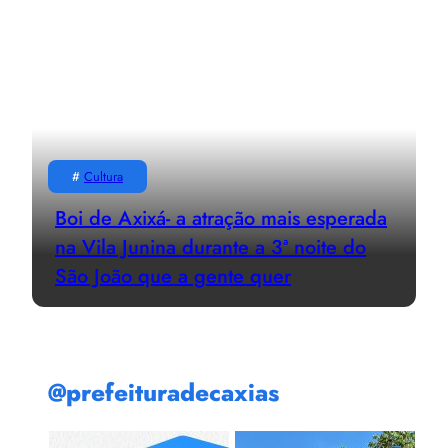
#
Cultura
Boi de Axixá- a atração mais esperada
na Vila Junina durante a 3ª noite do
São João que a gente quer
@prefeituradecaxias