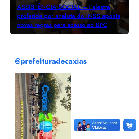
ASSISTÊNCIA SOCIAL – Palestra
proferida por analista do INSS aponta
novas regras para acesso ao BPC
@prefeituradecaxias