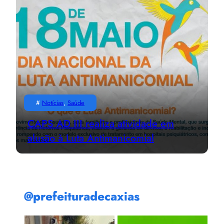
#
Notícias
, 
Saúde
CAPS AD III realiza atividade em
alusão à Luta Antimanicomial
@prefeituradecaxias