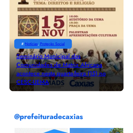
#
Notícias
, 
Proteção Social
Seminário Municipal das
Comunidades de Matriz Africana
acontece nesta quarta-feira (15) no
CESC-UEMA
@prefeituradecaxias