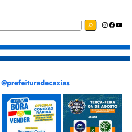
Instagram
Facebook
YouTube
s
Mapa do Site
Webmail
@prefeituradecaxias