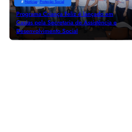
#
Notícias
, 
Proteção Social
Programa Criança Feliz é lançado em
Caxias pela Secretaria de Assistência e
Desenvolvimento Social