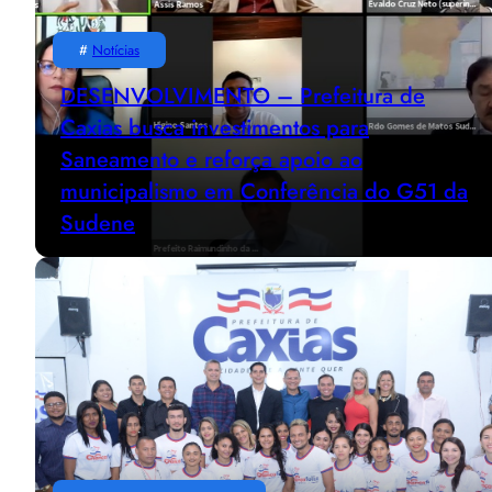
#
Notícias
DESENVOLVIMENTO – Prefeitura de
Caxias busca investimentos para
Saneamento e reforça apoio ao
municipalismo em Conferência do G51 da
Sudene