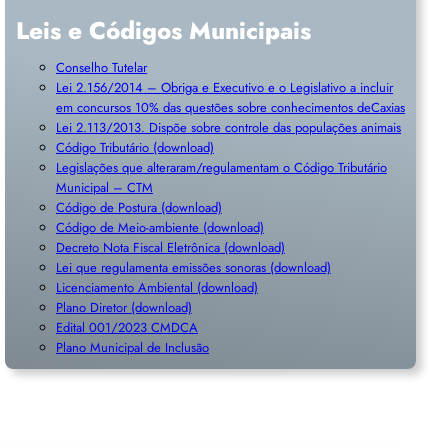
Leis e Códigos Municipais
Conselho Tutelar
Lei 2.156/2014 – Obriga e Executivo e o Legislativo a incluir
em concursos 10% das questões sobre conhecimentos deCaxias
Lei 2.113/2013. Dispõe sobre controle das populações animais
Código Tributário (download)
Legislações que alteraram/regulamentam o Código Tributário
Municipal – CTM
Código de Postura (download)
Código de Meio-ambiente (download)
Decreto Nota Fiscal Eletrônica (download)
Lei que regulamenta emissões sonoras (download)
Licenciamento Ambiental (download)
Plano Diretor (download)
Edital 001/2023 CMDCA
Plano Municipal de Inclusã
o