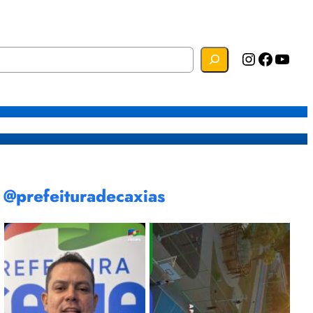
Instagram
Facebook
YouTube
s
Mapa do Site
Webmail
@prefeituradecaxias