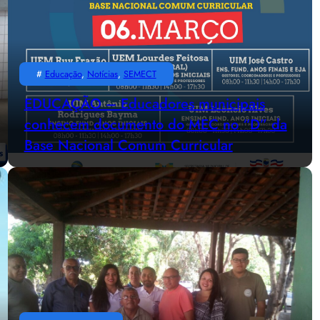
#
Educação
, 
Notícias
, 
SEMECT
EDUCAÇÃO – Educadores municipais
conhecem documento do MEC no “D” da
Base Nacional Comum Curricular