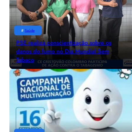
#
Saúde
PSE realiza conscientização sobre os
danos do fumo no Dia Mundial Sem
Tabaco