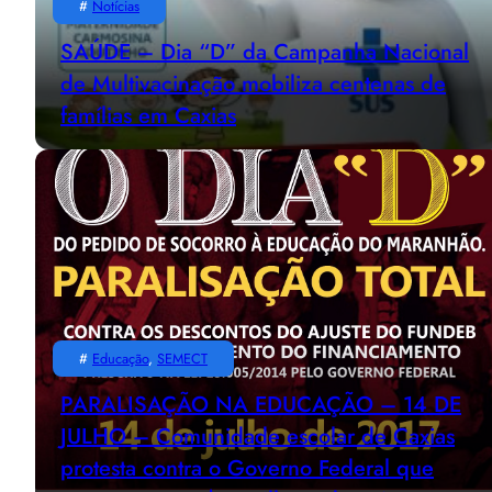
#
Notícias
SAÚDE – Dia “D” da Campanha Nacional
de Multivacinação mobiliza centenas de
famílias em Caxias
#
Educação
, 
SEMECT
PARALISAÇÃO NA EDUCAÇÃO – 14 DE
JULHO – Comunidade escolar de Caxias
protesta contra o Governo Federal que