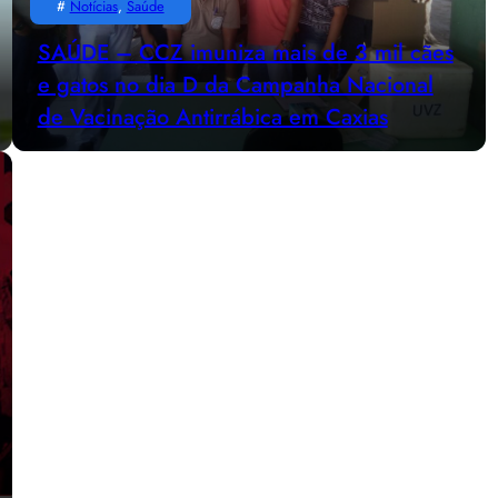
#
Notícias
, 
Saúde
SAÚDE – CCZ imuniza mais de 3 mil cães
e gatos no dia D da Campanha Nacional
de Vacinação Antirrábica em Caxias