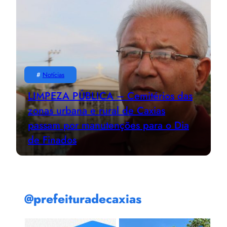
#
Notícias
LIMPEZA PÚBLICA – Cemitérios das
zonas urbana e rural de Caxias
passam por manutenções para o Dia
de Finados
@prefeituradecaxias