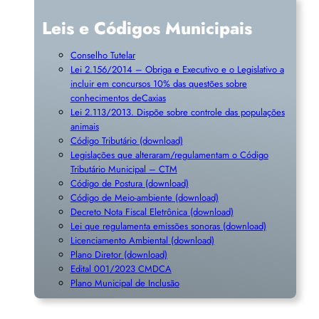
Leis e Códigos Municipais
Conselho Tutelar
Lei 2.156/2014 – Obriga e Executivo e o Legislativo a
incluir em concursos 10% das questões sobre
conhecimentos deCaxias
Lei 2.113/2013. Dispõe sobre controle das populações
animais
Código Tributário (download)
Legislações que alteraram/regulamentam o Código
Tributário Municipal – CTM
Código de Postura (download)
Código de Meio-ambiente (download)
Decreto Nota Fiscal Eletrônica (download)
Lei que regulamenta emissões sonoras (download)
Licenciamento Ambiental (download)
Plano Diretor (download)
Edital 001/2023 CMDCA
Plano Municipal de Inclusã
o