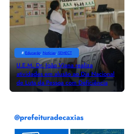
#
Educação
, 
Notícias
, 
SEMECT
U.E.M. Dr. João Viana realiza
atividades em alusão ao Dia Nacional
de Luta da Pessoa com Deficiência
@prefeituradecaxias