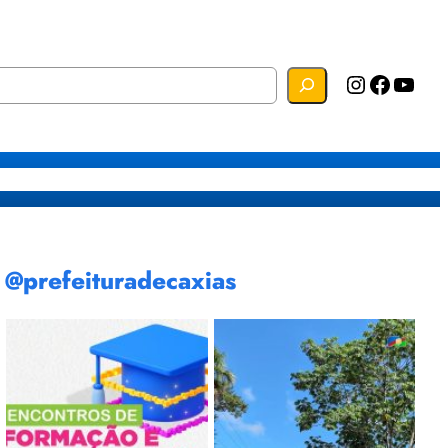
Instagram
Facebook
YouTube
s
Mapa do Site
Webmail
@prefeituradecaxias