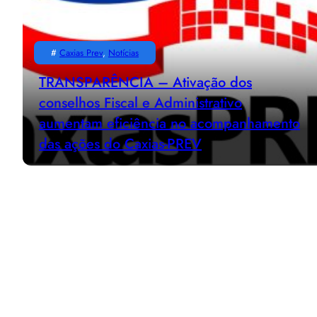
#
Caxias Prev
, 
Notícias
TRANSPARÊNCIA – Ativação dos
conselhos Fiscal e Administrativo
aumentam eficiência no acompanhamento
das ações do Caxias-PREV