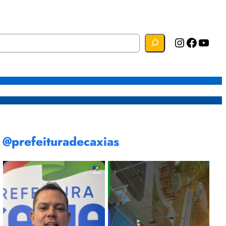
Instagram
Facebook
YouTube
s
Mapa do Site
Webmail
@prefeituradecaxias