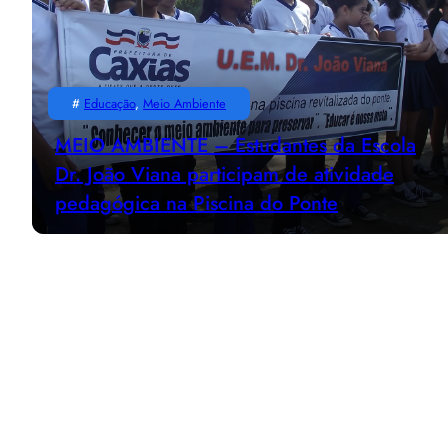
#
Educação
, 
Meio Ambiente
MEIO AMBIENTE – Estudantes da Escola
Dr. João Viana participam de atividade
pedagógica na Piscina do Ponte