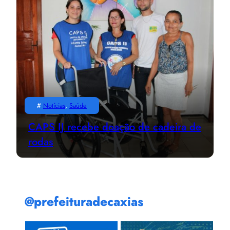
#
Notícias
, 
Saúde
CAPS IJ recebe doação de cadeira de
rodas
@prefeituradecaxias