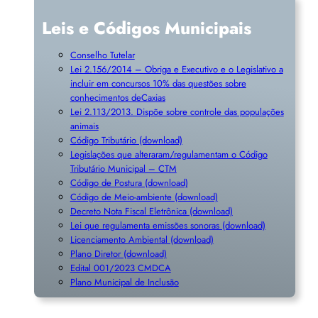
Leis e Códigos Municipais
Conselho Tutelar
Lei 2.156/2014 – Obriga e Executivo e o Legislativo a
incluir em concursos 10% das questões sobre
conhecimentos deCaxias
Lei 2.113/2013. Dispõe sobre controle das populações
animais
Código Tributário (download)
Legislações que alteraram/regulamentam o Código
Tributário Municipal – CTM
Código de Postura (download)
Código de Meio-ambiente (download)
Decreto Nota Fiscal Eletrônica (download)
Lei que regulamenta emissões sonoras (download)
Licenciamento Ambiental (download)
Plano Diretor (download)
Edital 001/2023 CMDCA
Plano Municipal de Inclusã
o