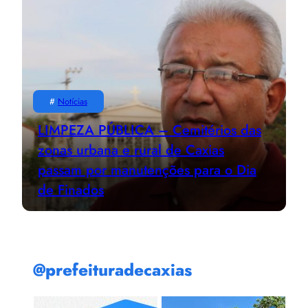
#
Notícias
LIMPEZA PÚBLICA – Cemitérios das
zonas urbana e rural de Caxias
passam por manutenções para o Dia
de Finados
@prefeituradecaxias