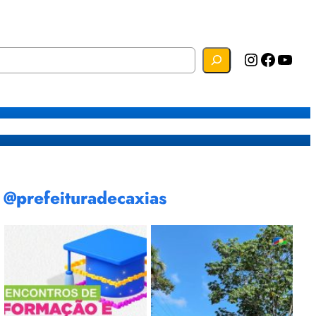
Instagram
Facebook
YouTube
s
Mapa do Site
Webmail
@prefeituradecaxias