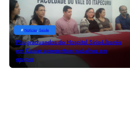
#
Notícias
, 
Saúde
Pós graduandos do Hospital Sírio-Libanês
em Caxias apresentam trabalhos em
grupos