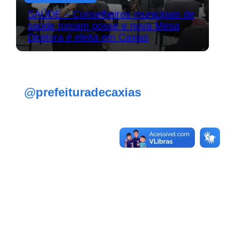
SAÚDE – Conselheiros municipais de
saúde tomam posse e nova Mesa
Diretora é eleita em Caxias
@prefeituradecaxias