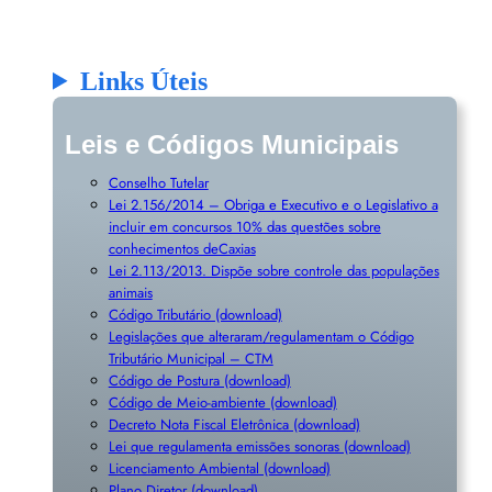
Links Úteis
Leis e Códigos Municipais
Conselho Tutelar
Lei 2.156/2014 – Obriga e Executivo e o Legislativo a
incluir em concursos 10% das questões sobre
conhecimentos deCaxias
Lei 2.113/2013. Dispõe sobre controle das populações
animais
Código Tributário (download)
Legislações que alteraram/regulamentam o Código
Tributário Municipal – CTM
Código de Postura (download)
Código de Meio-ambiente (download)
Decreto Nota Fiscal Eletrônica (download)
Lei que regulamenta emissões sonoras (download)
Licenciamento Ambiental (download)
Plano Diretor (download)