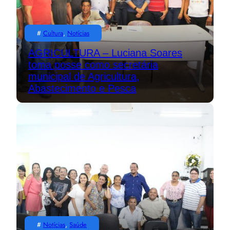
#
Cultura
, 
Notícias
AGRICULTURA – Luciana Soares
toma posse como secretária
municipal de Agricultura,
Abastecimento e Pesca
#
Notícias
, 
Saúde