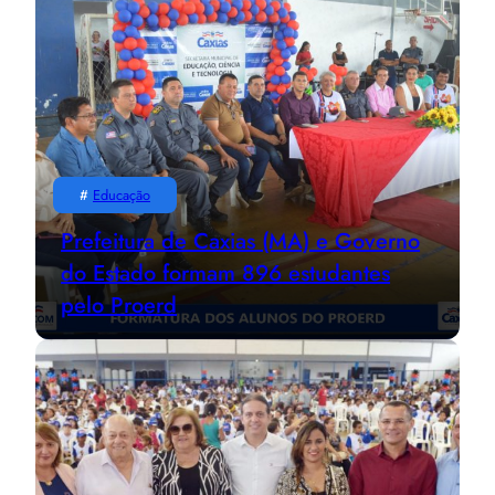
#
Educação
Prefeitura de Caxias (MA) e Governo
do Estado formam 896 estudantes
pelo Proerd