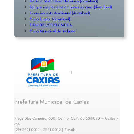
Decreto Nota Fiscal Eletrônica (download)
Lei que regulamenta emissões sonoras (download)
Licenciamento Ambiental (download)
Plano Diretor (download)
Edital 001/2023 CMDCA
Plano Municipal de Inclusã
o
Prefeitura Municipal de Caxias
Praça Dias Carneiro, 600, Centro, CEP: 65.604-090 – Caxias /
MA
(99) 2221-0011 · 2221-0012 | E-mail: