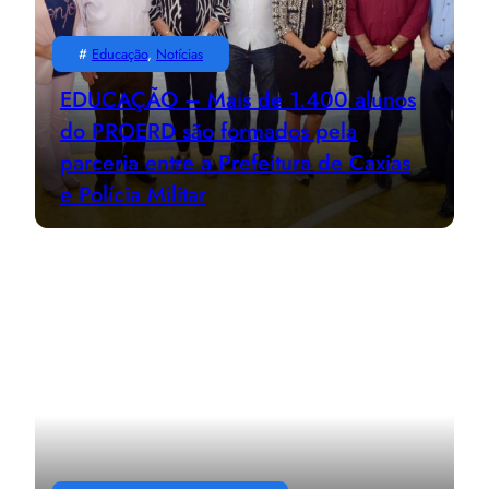
#
Educação
, 
Notícias
EDUCAÇÃO – Mais de 1.400 alunos
do PROERD são formados pela
parceria entre a Prefeitura de Caxias
e Polícia Militar