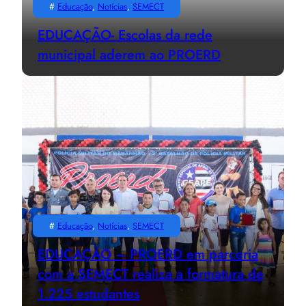
#
Educação
, 
Notícias
, 
SEMECT
EDUCAÇÃO- Escolas da rede
municipal aderem ao PROERD
#
Educação
, 
Notícias
, 
SEMECT
EDUCAÇÃO – PROERD em parceria
com a SEMECT realiza a formatura de
1.225 estudantes